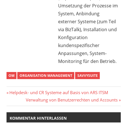
Umsetzung der Prozesse im
System, Anbindung
externer Systeme (zum Teil
via BizTalk), Installation und
Konfiguration
kundenspezifischer
Anpassungen, System-
Monitoring für den Betrieb.
OM
ORGANISATION MANAGEMENT
SAVVYSUITE
Beitragsnavigation
Vorheriger
Helpdesk- und CR Systeme auf Basis von ARS ITSM
Beitrag:
Nächster
Verwaltung von Benutzerrechten und Accounts
Beitrag:
KOMMENTAR HINTERLASSEN