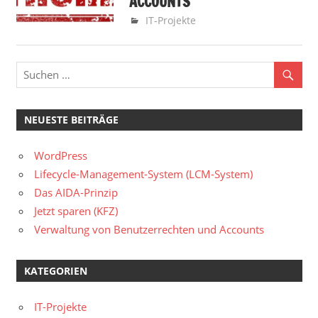
ACCOUNTS
6. Januar 2020
Helmut
IT-Projekte
NEUESTE BEITRÄGE
WordPress
Lifecycle-Management-System (LCM-System)
Das AIDA-Prinzip
Jetzt sparen (KFZ)
Verwaltung von Benutzerrechten und Accounts
KATEGORIEN
IT-Projekte