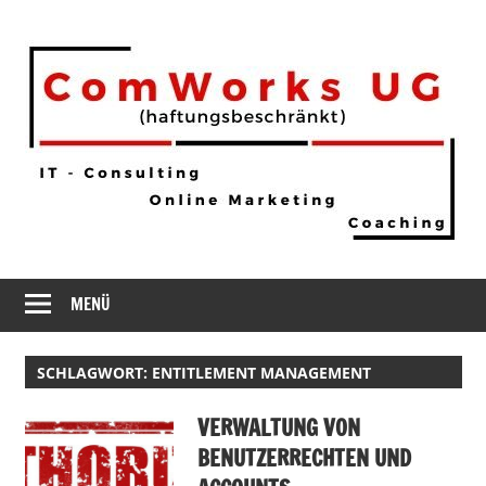
Zum
Inhalt
springen
IT
ComWorks
–
MENÜ
UG
Consulting
SCHLAGWORT:
ENTITLEMENT MANAGEMENT
VERWALTUNG VON
BENUTZERRECHTEN UND